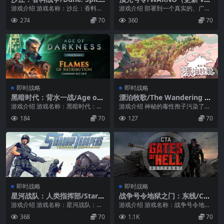
Wars（更新v2.1.0.32200）
2779—对决：空中突击DLC）
游戏介绍 游戏名称：沙丘：香料战
游戏介绍 部署到一个真实的、广阔
争英文名称：Dune: Spice Wars游
的、经过精心考证过的冷战题材即
274
70
360
70
戏...
时战略游戏之中。作...
即时战略
即时战略
黑暗时代：背水一战/Age of
漂泊牧歌/The Wandering Vil
Darkness: Final Stand（更
lage（更新v0.7.9）
游戏介绍 游戏名称：黑暗时代：背
游戏介绍 神秘的毒性孢子污染了整
新v0.12.1）
水一战英文名称：Age of Darknes
颗星球。寥寥无几的幸存者在漂泊
184
70
127
70
s:...
的巨兽背上逃灾避难...
即时战略
即时战略
星河战队：人类指挥部/Stars
战争号令地狱之门：东线/Call
hip Troopers: Terran Com
to Arms – Gates of Hell: Os
游戏介绍 游戏名称：星河战队：人
游戏介绍 游戏名称：战争号令地狱
mand （ v3.0.1—更新城市围
tfront（更新v1.041.0）
类指挥部英文名称：Starship Troo
之门：东线英文名称：Call to Arms
368
70
1.1K
70
攻DLC）
pe...
&...