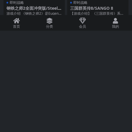
即时战略
即时战略
钢铁之师2全面冲突版/Steel D
三国群英传8/SANGO 8
ivision 2 – Total Conflict Ed
游戏介绍 《钢铁之师2》是Eugen S
【游戏介绍】 《三国群英传》系列
ition
ystems推出的《钢铁之师：诺曼底
是宇峻奥汀开发的经典横向战斗视
203
70
1.0K
70
44...
角单机游戏，由19...
首页
分类
会员
我的
即时战略
即时战略
我们是足球2024/我们代表足
星云 战舰指挥官/Fleet Com
球2024 单机/同屏双人
mand
游戏介绍 《WE ARE FOOTBALL 20
游戏介绍 Windows 2000/XP，Pent
24》为经典大作《On the ...
ium III，256MB R...
134
70
284
70
即时战略
即时战略
战律 2/Wargroove 2 单机/同
太平洋胜利/海上雄风 Victory
屏多人
At Sea acific
游戏介绍 关于这款游戏《战律》再
游戏介绍 在二战的太平洋战场上搜