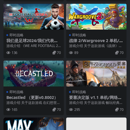
即时战略
即时战略
我们是足球2024/我们代表足
战律 2/Wargroove 2 单机/同
球2024 单机/同屏双人 （更新
屏多人 （更新v1.2.7c）
游戏介绍 《WE ARE FOOTBALL 20
游戏介绍 关于这款游戏《战律》再
v11.03.2024）
24》为经典大作《On the ...
次奏响！结交意想不到的朋友，面
136
70
89
70
对神秘莫测的对手，...
即时战略
即时战略
Becastled （更新v0.8002）
要塞决定版 v1.1 单机/网络联
机 （更新v1.31）
游戏介绍 关于这款游戏 在幻想世界
游戏介绍 关于这款游戏 畅玩经典
中建造和守卫属于自己的城堡吧！
“城堡模拟”游戏的全新决定版，重温
165
70
295
70
建造自己的城堡...
英国电影学院奖...