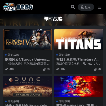
登录
即时战略
即时战略
即时战略
欧陆风云4/Europa Universal
横扫千星泰坦/Planetary Ann
is IV（更新v1.37.2+全DLC
ihilation（更新v120773 ）
《欧陆风云》系列游戏的第四部作
游戏介绍 英文名称：Planetary An
+季票+修改器）
品，游戏在一张地图上进行，同时
nihilation游戏类型：即时战...
489
70
189
70
这张地...
即时战略
即时战略
沙丘：香料战争/Dune: Spice
预先号令/WARNO（更新 v12