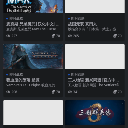
即时战略
即时战略
麦克斯 兄弟魔咒|汉化中文|X
战国无双 真田丸
CI|
麦克斯 兄弟魔咒 Max The Curse of
以描寫享有「日本第一武士」盛名
Brotherhood 一款...
的武將真田幸村48年的傳奇生涯之
227
70
205
70
『戰國無雙 ～真田...
即时战略
即时战略
吸血鬼的堕落 起源
工人物语 新兴同盟|官方中文|
本体+1.0.6升补|NSZ|原版|
Vampire’s Fall Origins 吸血鬼的堕
工人物语 新兴同盟 The Settlers®
落 起源 无数年来，Va...
New Allies 该系列的重...
208
70
341
70