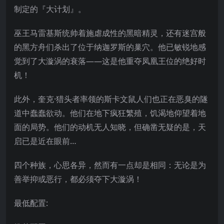
制定的『大计划』。
巫王马雷基斯统帅着施虐成性的黑暗精灵，还有迷宫般
的黑方舟们杀出了位于纳迦罗斯的巢穴。他已敏锐地感
觉到了大漩涡的衰落——这是他重夺凤凰王位的绝好时
机！
此外，奎克·猎头者率领的斯卡文鼠人们也正在恶臭的隧
道中蠢蠢欲动。他们在地下疯狂繁殖，饥渴地仰望着地
面的局势。他们的动机无人知晓，但确凿无疑的是，天
启已是近在眼前…
四个种族，心思各异，然而有一点却是相同：无论是为
善举抑或恶行，都必须夺下大漩涡！
最低配置: