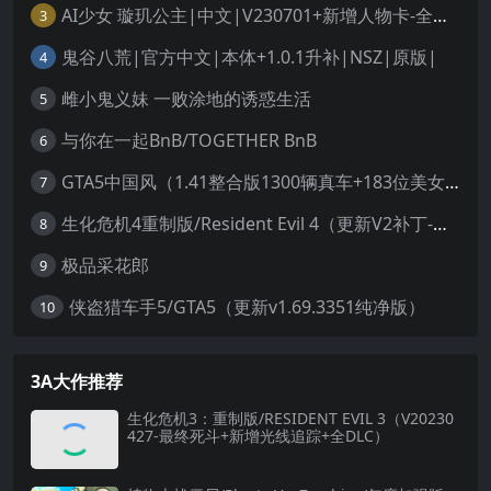
AI少女 璇玑公主|中文|V230701+新增人物卡-全MOD+巨量人物合集+全DLC整合版|188G|解压即撸|
3
鬼谷八荒|官方中文|本体+1.0.1升补|NSZ|原版|
4
雌小鬼义妹 一败涂地的诱惑生活
5
与你在一起BnB/TOGETHER BnB
6
GTA5中国风（1.41整合版1300辆真车+183位美女与英雄+200%存档）
7
生化危机4重制版/Resident Evil 4（更新V2补丁-整合mod合集）
8
极品采花郎
9
侠盗猎车手5/GTA5（更新v1.69.3351纯净版）
10
3A大作推荐
生化危机3：重制版/RESIDENT EVIL 3（V20230
427-最终死斗+新增光线追踪+全DLC）