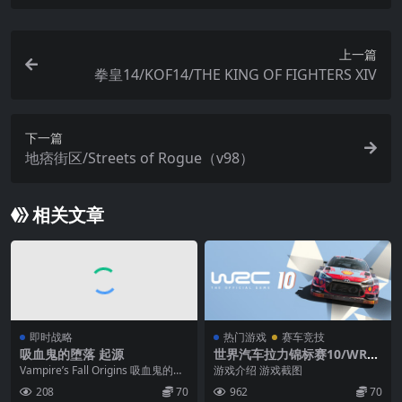
上一篇
拳皇14/KOF14/THE KING OF FIGHTERS XIV
下一篇
地痞街区/Streets of Rogue（v98）
相关文章
即时战略
热门游戏
赛车竞技
吸血鬼的堕落 起源
世界汽车拉力锦标赛10/WRC
10 FIA World Rally Champi
Vampire’s Fall Origins 吸血鬼的堕
游戏介绍 游戏截图
onship
落 起源 无数年来，Va...
208
70
962
70