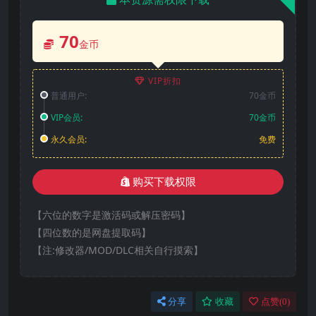
70
金币
VIP折扣
普通用户:
70金币
VIP会员:
70金币
永久会员:
免费
购买下载权限
【六位的数字是激活码或解压密码】
【四位数的是网盘提取码】
【注:修改器/MOD/DLC相关自行摸索】
分享
收藏
点赞(
0
)