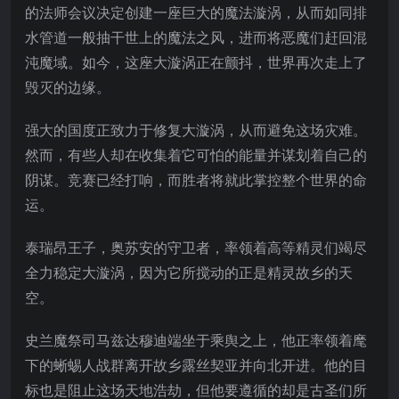
的法师会议决定创建一座巨大的魔法漩涡，从而如同排
水管道一般抽干世上的魔法之风，进而将恶魔们赶回混
沌魔域。如今，这座大漩涡正在颤抖，世界再次走上了
毁灭的边缘。
强大的国度正致力于修复大漩涡，从而避免这场灾难。
然而，有些人却在收集着它可怕的能量并谋划着自己的
阴谋。竞赛已经打响，而胜者将就此掌控整个世界的命
运。
泰瑞昂王子，奥苏安的守卫者，率领着高等精灵们竭尽
全力稳定大漩涡，因为它所搅动的正是精灵故乡的天
空。
史兰魔祭司马兹达穆迪端坐于乘舆之上，他正率领着麾
下的蜥蜴人战群离开故乡露丝契亚并向北开进。他的目
标也是阻止这场天地浩劫，但他要遵循的却是古圣们所