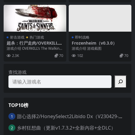
射击游戏
热门游戏
即时战略
超杀：行尸走肉/OVERKILLs
Frozenheim（v0.3.0）
The Walking Dead
游戏介绍 OVERKILL’s The Walking
游戏介绍 游戏截图
Dead是一款四人合作动...
2.3K
70
102
70
查找游戏
TOP10榜
甜心选择2/HoneySelect2Libido Dx（V230429-劳动节追加+520特制巨量MOD整合+VR+新要素+新人物+全DLC）
1
乡村狂想曲（更新v1.7.3.2+全新內容+全DLC）
2