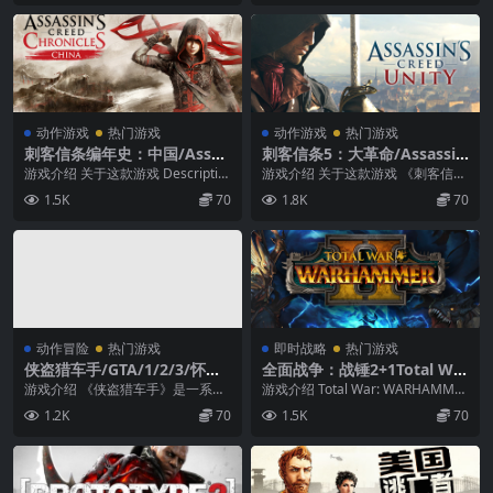
动作游戏
热门游戏
动作游戏
热门游戏
刺客信条编年史：中国/Assas
刺客信条5：大革命/Assassin
sins Creed Chronicles：Chi
s Creed Unity
游戏介绍 关于这款游戏 Descriptio
游戏介绍 关于这款游戏 《刺客信
na
n Follow three leg...
条：大革命》是一款动作冒险游
1.5K
70
1.8K
70
戏，游戏的故事发生在...
动作冒险
热门游戏
即时战略
热门游戏
侠盗猎车手/GTA/1/2/3/怀旧
全面战争：战锤2+1Total Wa
系列
r: Warhammer II（豪华版-
游戏介绍 《侠盗猎车手》是一系列
游戏介绍 Total War: WARHAMME
最终DLC+全DLC）
以犯罪为主题的动作游戏，由 Rock
R II是一款规模宏大的战略游戏...
1.2K
70
1.5K
70
star G...