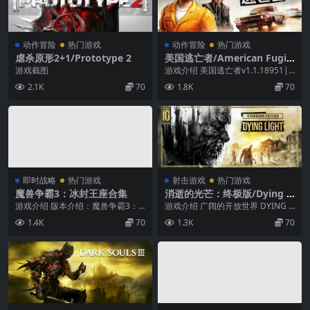
动作冒险
热门游戏
动作冒险
热门游戏
虐杀原形2+1/Prototype 2
美国逃亡者/American Fugiti
ve（ 更新v1.1.19058 整合DL
游戏截图
游戏介绍 美国逃亡者v1.1.18951|
C）
欢迎来到宁静的红石郡，一个罪犯
2.1K
70
1.8K
70
浪潮涌...
即时战略
热门游戏
射击游戏
热门游戏
魔兽争霸3：冰封王座合集
消逝的光芒：终极版/Dying Li
ght（v1.49.0HF4）
游戏介绍 版本介绍：魔兽争霸3：
游戏介绍 广阔的开放世界 DYING L
冰封王座v1.20~1.27|官方中文|官
IGHT 2 Windows 来自《De...
1.4K
70
1.3K
70
方原声...