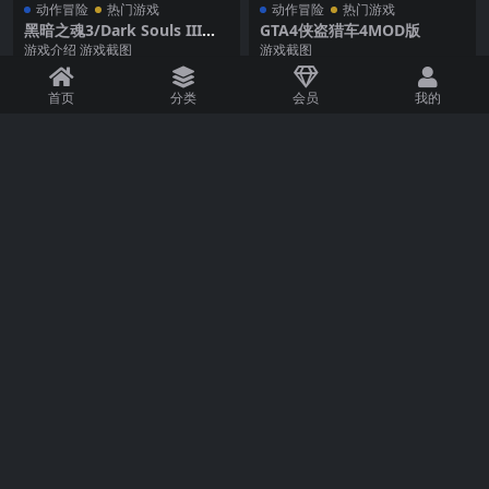
动作冒险
热门游戏
动作冒险
热门游戏
黑暗之魂3/Dark Souls III（v
GTA4侠盗猎车4MOD版
1.15.1豪华版）
游戏介绍 游戏截图
游戏截图
1.3K
70
1.6K
70
首页
分类
会员
我的
动作冒险
热门游戏
射击游戏
热门游戏
GTA4侠盗猎车4纯净版
超杀：行尸走肉/OVERKILLs
The Walking Dead
游戏介绍 强尼是臭名昭著的飞车党
游戏介绍 OVERKILL’s The Walking
–“迷失”的一员。强尼本来在自由城
Dead是一款四人合作动...
1.1K
70
2.3K
70
的“迷失”里找...
休闲益智
热门游戏
休闲益智
热门游戏
植物大战僵尸/Plants Vs. Zo
大富翁10RichMan 10
mbies/年度加强版
游戏介绍 来自曾开发过宝石迷阵和
游戏介绍 英文名称：RichMan 10