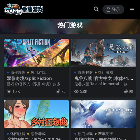
登录
热门游戏
动作冒险
热门游戏
冒险解谜
热门游戏
双影奇境/Split Fiction
鬼谷八荒|官方中文|本体+1.0.
1升补|NSZ|原版|
游戏介绍 深入《双影奇境》的多重
鬼谷八荒 Tale of Immortal 一款开
世界，体验惊心动魄的时刻。这是
放世界的沙盒修仙游戏。结合了
1.7K
75
5.8K
90
由 2021 年度...
修...
休闲益智
恋爱养成
热门游戏
赛车竞技
乡村狂想曲（更新v1.7.3.2+全
皇牌空战7：未知领域/Ace Co