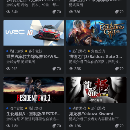
新內容+全DLC）
mbat 7: Skies Unknown（v
游戏介绍 种地、伐木、钓鱼、帮助
游戏截图
15.11.2022+全DLC）
寡妇人妻改善生活的农场角色扮演
8.4K
70
786
70
游戏类型: 休闲,...
热门游戏
赛车竞技
热门游戏
角色扮演
世界汽车拉力锦标赛10/WRC
博德之门3/Baldurs Gate 3
10 FIA World Rally Champi
（v4.1.1.3956130正式版/单
游戏介绍 游戏截图
游戏介绍 召集你的团队，回到被遗
onship
机/局域网联机/网络联机）
忘的国度，开启一段记载着友谊与
962
70
2.5K
70
背叛、牺牲与生存、...
动作冒险
热门游戏
动作游戏
热门游戏
生化危机3：重制版/RESIDEN
如龙极/Yakuza Kiwami
T EVIL 3（V20230427-最终死
游戏介绍 不管逃到哪里也会被追至
游戏介绍 开发者对内容描述如下：
斗+新增光线追踪+全DLC）
绝路。 浣熊市发生突如其来的生物
The game may contain fo...
1.8K
70
1.9K
70
灾害，更为危险的...